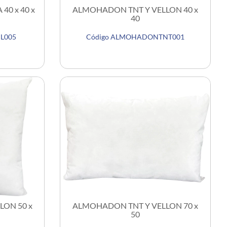
0 x 40 x
ALMOHADON TNT Y VELLON 40 x
40
L005
Código ALMOHADONTNT001
ON 50 x
ALMOHADON TNT Y VELLON 70 x
50