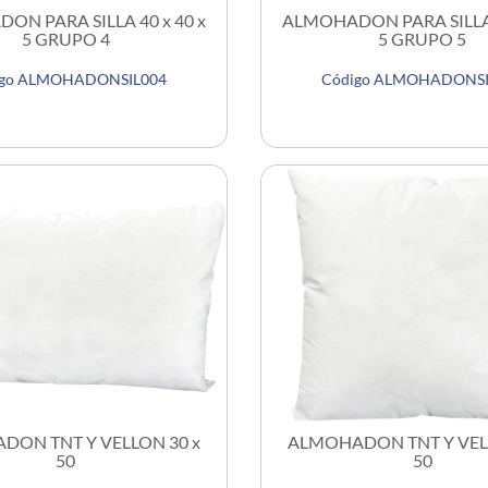
ON PARA SILLA 40 x 40 x
ALMOHADON PARA SILLA 4
5 GRUPO 4
5 GRUPO 5
igo ALMOHADONSIL004
Código ALMOHADONSI
DON TNT Y VELLON 30 x
ALMOHADON TNT Y VELL
50
50