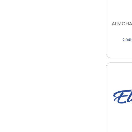
SPRING
ALLEGRA
BANQUETAS
ANITA
ALMOHAD
SOFÍA
JULIA
Cód
PAULINA
MALDIVAS
PARIS
LONDRES
BARCELONA
MILAN
LISBOA
DUBAI
CARTAGENA
ARUBA