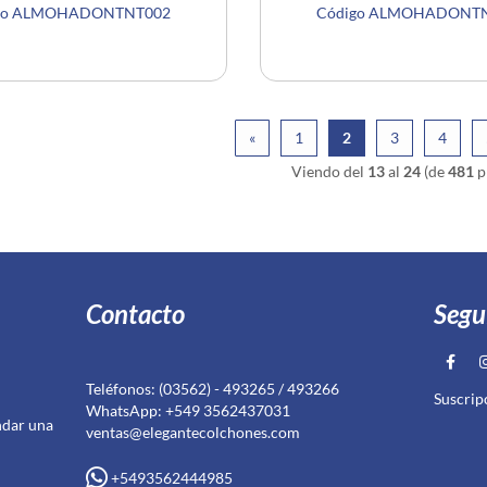
go ALMOHADONTNT002
Código ALMOHADONT
«
1
2
3
4
Viendo del
13
al
24
(de
481
p
Contacto
Segu
Teléfonos: (03562) - 493265 / 493266
Suscrip
WhatsApp: +549 3562437031
ndar una
ventas@elegantecolchones.com
+5493562444985