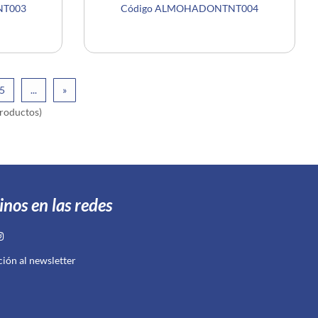
NT003
Código ALMOHADONTNT004
5
...
»
roductos)
inos en las redes
ción al newsletter