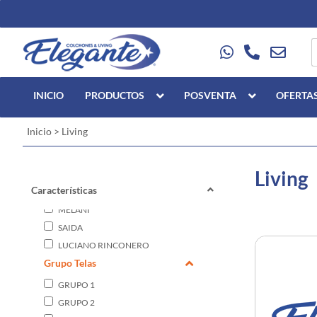
INICIO
PRODUCTOS
POSVENTA
OFERTA
Inicio
>
Living
Modelo Living
Living
LIONEL
Características
LORENZO
MELANI
SAIDA
LUCIANO RINCONERO
Grupo Telas
BAHIA
MÁXIMO
GRUPO 1
LUCIANO
GRUPO 2
ELEGANCE