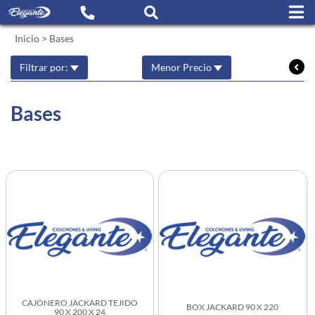
Inicio
>
Bases
Filtrar por:
Menor Precio
Bases
CAJONERO JACKARD TEJIDO
BOX JACKARD 90 X 220
90 X 200 X 24